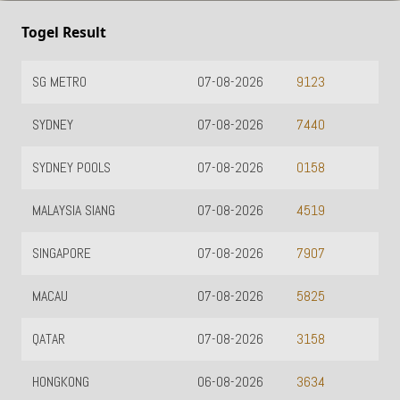
Togel Result
SG METRO
07-08-2026
MA
9123
SYDNEY
07-08-2026
TO
7440
SYDNEY POOLS
07-08-2026
TO
0158
MALAYSIA SIANG
07-08-2026
TO
4519
SINGAPORE
07-08-2026
TO
7907
MACAU
07-08-2026
TO
5825
QATAR
07-08-2026
3158
HONGKONG
06-08-2026
3634