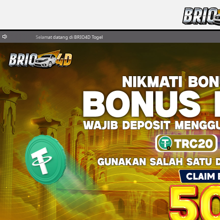
Selamat datang di BRIO4D Togel