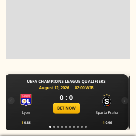
UEFA CHAMPIONS LEAGUE QUALIFIERS
August 12, 2026 — 01:30 WIB
0 : 0
Previous
Next
BET NOW
SK Sturm Graz
Fenerbahce
-0.5
0.95
0.5
0.87