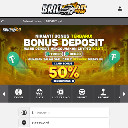
Selamat datang di BRIO4D Togel
TOGEL
SLOT
LIVE CASINO
SPORT
ARCADE
SABU