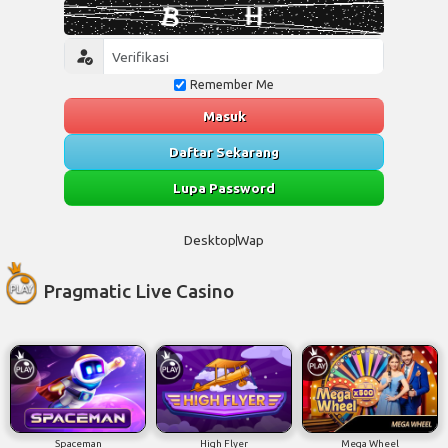
Remember Me
Masuk
Daftar Sekarang
Lupa Password
Desktop
Wap
Pragmatic Live Casino
Spaceman
High Flyer
Mega Wheel