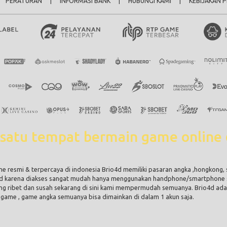
PERATURAN
|
INFORMASI BANK
|
HUBUNGI KAMI
|
KEBIJAKAN P
 Frenzy Spins
Jack the Giant Hunter
Dead Mans R
affiti Rush
Incan Wonders
Fortune Sn
h satu tempat bermain game online 
ne resmi & terpercaya di indonesia
Brio4d memiliki pasaran angka ,hongkong, si
d
karena diakses sangat mudah hanya menggunakan handphone/smartphone 
ng ribet dan susah sekarang di sini kami mempermudah semuanya. Brio4d ada
game , game angka semuanya bisa dimainkan di dalam 1 akun saja.