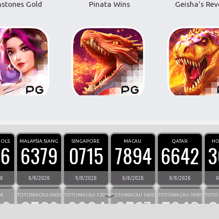
stones Gold
Pinata Wins
Geisha's Re
ktail Nights
Dragon Hatch 2
Jurassic Ki
OOLS
MALAYSIA SIANG
SINGAPORE
MACAU
QATAR
H
16
6379
0715
7894
6642
3
26
6/8/2026
5/8/2026
6/8/2026
6/8/2026
6
IA
TOTOMACAU 0000
TOTOMACAU 1300
TOTOMACAU 1600
TOTOMACAU 1900
TOTO
49
6529
9894
0597
5843
3
reat Icescape
Speed Winner
Reel Roya