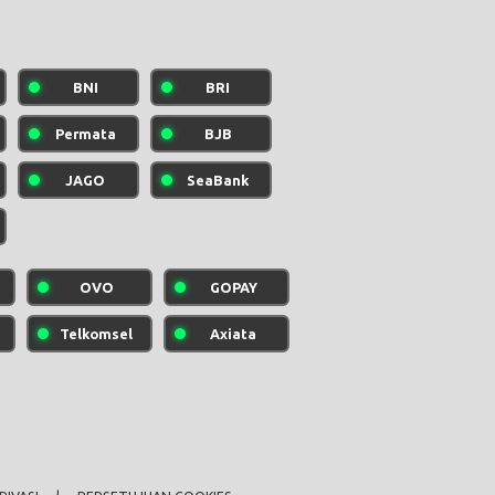
BNI
BRI
Permata
BJB
JAGO
SeaBank
nty:
Galaxy Miner
etel
OVO
GOPAY
Telkomsel
Axiata