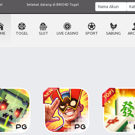
Selamat datang di BRIO4D Togel
ME
TOGEL
SLOT
LIVE CASINO
SPORT
SABUNG
ARC