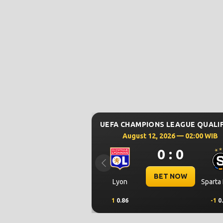
6/8/20
Funky Fortunez
Pe
UEFA CHAMPIONS LEAGUE QUALIF
August 11, 2026 — 22:59 WIB
0 : 0
Previous
BET NOW
Union 
Bodo Glimt
Gill
0.75
0.82
-0.75
Forbidden Alchemy
Mythi