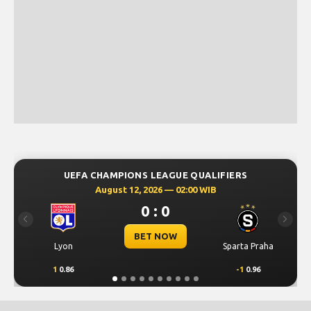
ONS LEAGUE QUALIFIERS
UEFA CHAMPIONS L
12, 2026 — 02:00 WIB
August 12, 20
0 : 0
0 
Previous
Next
BET NOW
BET
Sparta Praha
SK Sturm Graz
-1
0.96
-0.5
0.95