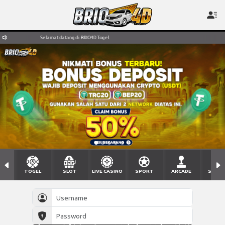
Selamat datang di BRIO4D Togel
TOGEL
SLOT
LIVE CASINO
SPORT
ARCADE
SABU