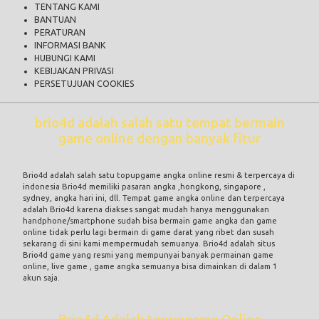
TENTANG KAMI
BANTUAN
PERATURAN
INFORMASI BANK
HUBUNGI KAMI
KEBIJAKAN PRIVASI
PERSETUJUAN COOKIES
brio4d adalah salah satu tempat bermain
game online dengan banyak fitur
Brio4d adalah salah satu
topupgame angka
online resmi & terpercaya di
indonesia
Brio4d memiliki pasaran angka ,hongkong, singapore ,
sydney, angka hari ini, dll. Tempat
game angka online
dan terpercaya
adalah
Brio4d
karena diakses sangat mudah hanya menggunakan
handphone/smartphone sudah bisa bermain game angka dan game
online tidak perlu lagi bermain di
game darat
yang ribet dan susah
sekarang di sini kami mempermudah semuanya. Brio4d adalah situs
Brio4d
game yang resmi yang mempunyai banyak permainan game
online, live game , game angka semuanya bisa dimainkan di dalam 1
akun saja.
Brio4d Adalah topupgame Online