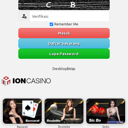
Remember Me
Masuk
Daftar Sekarang
Lupa Password
Desktop
Wap
Baccarat
Roulette
Sicbo