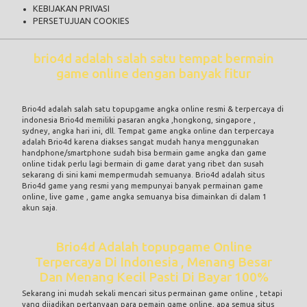
KEBIJAKAN PRIVASI
PERSETUJUAN COOKIES
brio4d adalah salah satu tempat bermain
game online dengan banyak fitur
Brio4d adalah salah satu
topupgame angka
online resmi & terpercaya di
indonesia
Brio4d memiliki pasaran angka ,hongkong, singapore ,
sydney, angka hari ini, dll. Tempat
game angka online
dan terpercaya
adalah
Brio4d
karena diakses sangat mudah hanya menggunakan
handphone/smartphone sudah bisa bermain game angka dan game
online tidak perlu lagi bermain di
game darat
yang ribet dan susah
sekarang di sini kami mempermudah semuanya. Brio4d adalah situs
Brio4d
game yang resmi yang mempunyai banyak permainan game
online, live game , game angka semuanya bisa dimainkan di dalam 1
akun saja.
Brio4d Adalah topupgame Online
Terpercaya Di Indonesia , Menang Besar
Dan Menang Kecil Pasti Di Bayar 100%
Sekarang ini mudah sekali mencari situs permainan game online , tetapi
yang dijadikan pertanyaan para pemain game online, apa semua
situs