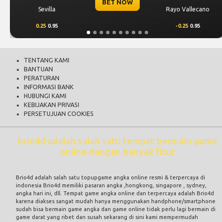
 NOW
BET N
Rayo Vallecano
Alaves
-0.25
0.95
0.00
0.62
TENTANG KAMI
BANTUAN
PERATURAN
INFORMASI BANK
HUBUNGI KAMI
KEBIJAKAN PRIVASI
PERSETUJUAN COOKIES
brio4d adalah salah satu tempat bermain game
online dengan banyak fitur
Brio4d adalah salah satu
topupgame angka
online resmi & terpercaya di
indonesia
Brio4d memiliki pasaran angka ,hongkong, singapore , sydney,
angka hari ini, dll. Tempat
game angka online
dan terpercaya adalah
Brio4d
karena diakses sangat mudah hanya menggunakan handphone/smartphone
sudah bisa bermain game angka dan game online tidak perlu lagi bermain di
game darat
yang ribet dan susah sekarang di sini kami mempermudah