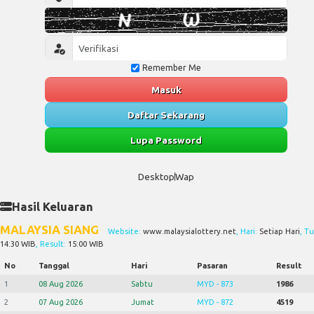
Remember Me
Masuk
Daftar Sekarang
Lupa Password
Desktop
Wap
Hasil Keluaran
MALAYSIA SIANG
Website:
www.malaysialottery.net
, Hari:
Setiap Hari
, T
14:30 WIB
, Result:
15:00 WIB
No
Tanggal
Hari
Pasaran
Result
1
08 Aug 2026
Sabtu
MYD - 873
1986
2
07 Aug 2026
Jumat
MYD - 872
4519