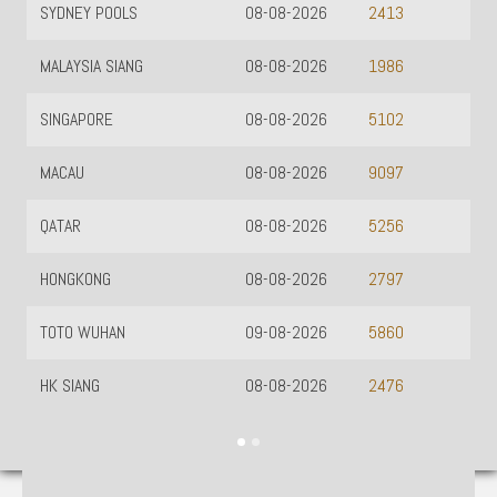
SYDNEY POOLS
08-08-2026
TOT
2413
MALAYSIA SIANG
08-08-2026
TOT
1986
SINGAPORE
08-08-2026
TOT
5102
MACAU
08-08-2026
TOT
9097
QATAR
08-08-2026
5256
HONGKONG
08-08-2026
2797
TOTO WUHAN
09-08-2026
5860
HK SIANG
08-08-2026
2476