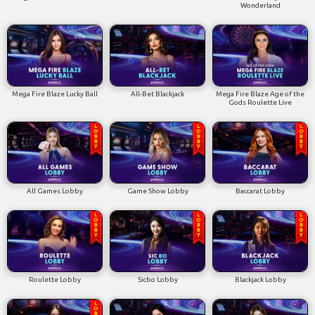
Wonderland
Mega Fire Blaze Lucky Ball
All-Bet Blackjack
Mega Fire Blaze Age of the
Gods Roulette Live
All Games Lobby
Game Show Lobby
Baccarat Lobby
Roulette Lobby
Sicbo Lobby
Blackjack Lobby