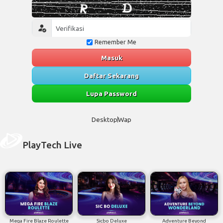
Remember Me
Masuk
Daftar Sekarang
Lupa Password
Desktop
Wap
PlayTech Live
Mega Fire Blaze Roulette
Sicbo Deluxe
Adventure Beyond