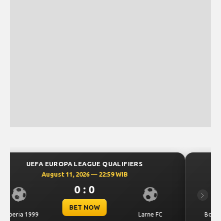
UEFA CHAMPIONS LEAGUE QUALIFIERS
August 11, 2026 — 22:59 WIB
0 : 0
Previous
Next
BET NOW
Bodo Glimt
Union Saint-Gilloise