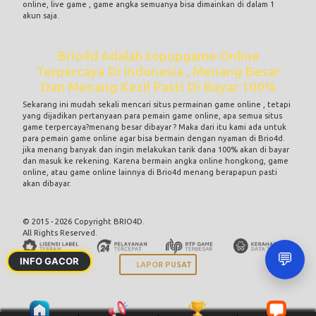
online, live game , game angka semuanya bisa dimainkan di dalam 1
akun saja.
Brio4d Adalah topupgame Online
Terpercaya Di Indonesia , Menang Besar
Dan Menang Kecil Pasti Di Bayar 100%
Sekarang ini mudah sekali mencari situs permainan game online , tetapi
yang dijadikan pertanyaan para pemain game online, apa semua
situs
game terpercaya
?menang besar dibayar ? Maka dari itu kami ada untuk
para pemain game online agar bisa bermain dengan nyaman di Brio4d.
jika
menang banyak
dan ingin melakukan tarik dana 100% akan di bayar
dan masuk ke rekening. Karena bermain angka online hongkong, game
online, atau game online lainnya di
Brio4d
menang berapapun pasti
akan dibayar.
© 2015 - 2026 Copyright BRIO4D.
All Rights Reserved.
💬
INFO GACOR
LAPOR PUSAT