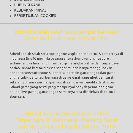
HUBUNGI KAMI
KEBIJAKAN PRIVASI
PERSETUJUAN COOKIES
brio4d adalah salah satu tempat bermain
game online dengan banyak fitur
Brio4d adalah salah satu
topupgame angka
online resmi & terpercaya di
indonesia
Brio4d memiliki pasaran angka ,hongkong, singapore ,
sydney, angka hari ini, dll. Tempat
game angka online
dan terpercaya
adalah
Brio4d
karena diakses sangat mudah hanya menggunakan
handphone/smartphone sudah bisa bermain game angka dan game
online tidak perlu lagi bermain di
game darat
yang ribet dan susah
sekarang di sini kami mempermudah semuanya. Brio4d adalah situs
Brio4d
game yang resmi yang mempunyai banyak permainan game
online, live game , game angka semuanya bisa dimainkan di dalam 1
akun saja.
Brio4d Adalah topupgame Online
Terpercaya Di Indonesia , Menang Besar
Dan Menang Kecil Pasti Di Bayar 100%