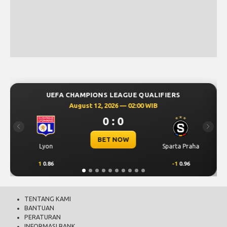
IERS
UEFA CHAMPIONS LEAGUE QUALIFIERS
August 12, 2026 — 01:30 WIB
0 : 0
Previous
Next
BET NOW
parta Praha
SK Sturm Graz
Fenerb
-1
0.96
-0.5
0.95
0.5
0.
TENTANG KAMI
BANTUAN
PERATURAN
INFORMASI BANK