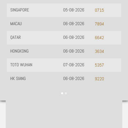
SINGAPORE
05-08-2026
0715
MACAU
06-08-2026
7894
QATAR
06-08-2026
6642
HONGKONG
06-08-2026
3634
TOTO WUHAN
07-08-2026
5357
HK SIANG
06-08-2026
9220