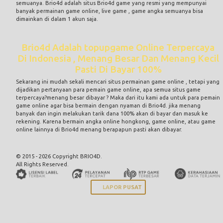
semuanya. Brio4d adalah situs
Brio4d
game yang resmi yang mempunyai
banyak permainan game online, live game , game angka semuanya bisa
dimainkan di dalam 1 akun saja.
Brio4d Adalah topupgame Online Terpercaya
Di Indonesia , Menang Besar Dan Menang Kecil
Pasti Di Bayar 100%
Sekarang ini mudah sekali mencari situs permainan game online , tetapi yang
dijadikan pertanyaan para pemain game online, apa semua
situs game
terpercaya
?menang besar dibayar ? Maka dari itu kami ada untuk para pemain
game online agar bisa bermain dengan nyaman di Brio4d. jika
menang
banyak
dan ingin melakukan tarik dana 100% akan di bayar dan masuk ke
rekening. Karena bermain angka online hongkong, game online, atau game
online lainnya di
Brio4d
menang berapapun pasti akan dibayar.
© 2015 - 2026 Copyright BRIO4D.
All Rights Reserved.
LAPOR PUSAT