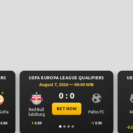
26
6/8/2026
6/8/2026
5/8/2026
5/8/2026
 QUALIFIERS
UEFA EUROPA LEAGUE QUALIFIERS
22:59 WIB
August 7, 2026 — 00:00 WIB
0 : 0
W
BET NOW
FC Hradec
Rangers FC
Besiktas
Kralove
0.00
0.74
-0.25
-0.81
0.25
0.65