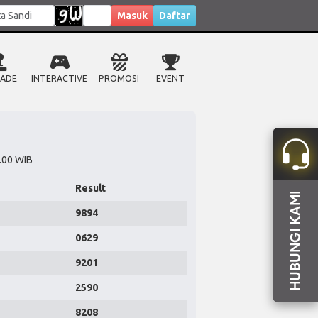
Masuk
Daftar
ADE
INTERACTIVE
PROMOSI
EVENT
.00 WIB
Result
9894
0629
9201
2590
8208