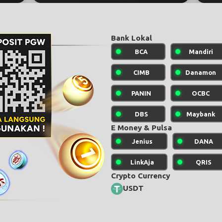
Bank Lokal
BCA
Mandiri
CIMB
Danamon
PANIN
OCBC
DBS
Maybank
E Money & Pulsa
Jenius
DANA
LinkAja
QRIS
Crypto Currency
USDT