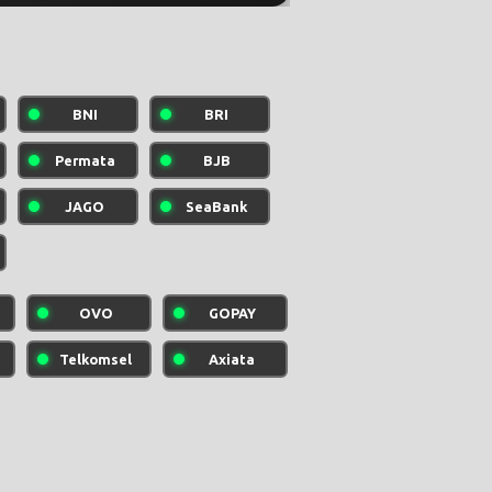
BNI
BRI
Permata
BJB
JAGO
SeaBank
OVO
GOPAY
Telkomsel
Axiata