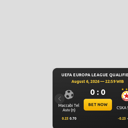
5/8/20
FA EUROPA LEAGUE QUALIFIERS
UEFA EUROPA LEAGUE
August 6, 2026 — 22:00 WIB
August 6, 2026 — 
0 : 0
0 : 0
Previous
BET NOW
BET NO
CS
Jagiellonia
uPS
Universitatea
Bialystok
Craiova
0.00
-0.99
5
0.91
0.25
0.90