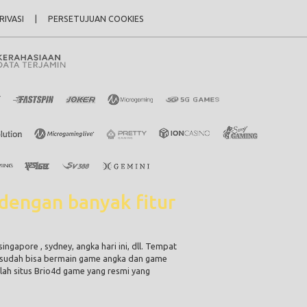
RIVASI
|
PERSETUJUAN COOKIES
dengan banyak fitur
ngapore , sydney, angka hari ini, dll. Tempat
sudah bisa bermain game angka dan game
lah situs
Brio4d
game yang resmi yang