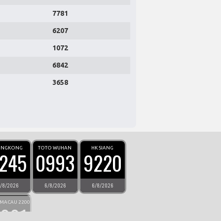
7781
6207
1072
6842
3658
ONGKONG
TOTO WUHAN
HK SIANG
245
0993
9220
/8/2026
6/8/2026
6/8/2026
MACAU 2200
991