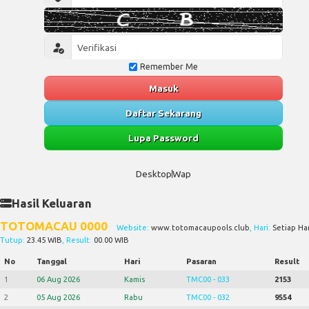
Remember Me
Masuk
Daftar Sekarang
Lupa Password
Desktop
Wap
Hasil Keluaran
TOTOMACAU 0000
Website:
www.totomacaupools.club
, Hari:
Setiap Har
Tutup:
23.45 WIB
, Result:
00.00 WIB
No
Tanggal
Hari
Pasaran
Result
1
06 Aug 2026
Kamis
TMC00 - 033
2153
2
05 Aug 2026
Rabu
TMC00 - 032
9554