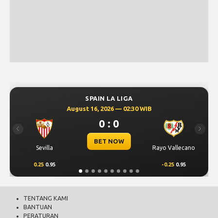
SPAIN LA LIGA
WIB
August 16, 2026 — 00:30 WIB
0 : 0
Previous
Next
BET NOW
Rayo Vallecano
Alaves
-0.25
0.95
0.00
0.62
TENTANG KAMI
BANTUAN
PERATURAN