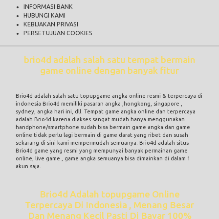
INFORMASI BANK
HUBUNGI KAMI
KEBIJAKAN PRIVASI
PERSETUJUAN COOKIES
brio4d adalah salah satu tempat bermain
game online dengan banyak fitur
Brio4d adalah salah satu
topupgame angka
online resmi & terpercaya di
indonesia
Brio4d memiliki pasaran angka ,hongkong, singapore ,
sydney, angka hari ini, dll. Tempat
game angka online
dan terpercaya
adalah
Brio4d
karena diakses sangat mudah hanya menggunakan
handphone/smartphone sudah bisa bermain game angka dan game
online tidak perlu lagi bermain di
game darat
yang ribet dan susah
sekarang di sini kami mempermudah semuanya. Brio4d adalah situs
Brio4d
game yang resmi yang mempunyai banyak permainan game
online, live game , game angka semuanya bisa dimainkan di dalam 1
akun saja.
Brio4d Adalah topupgame Online
Terpercaya Di Indonesia , Menang Besar
Dan Menang Kecil Pasti Di Bayar 100%