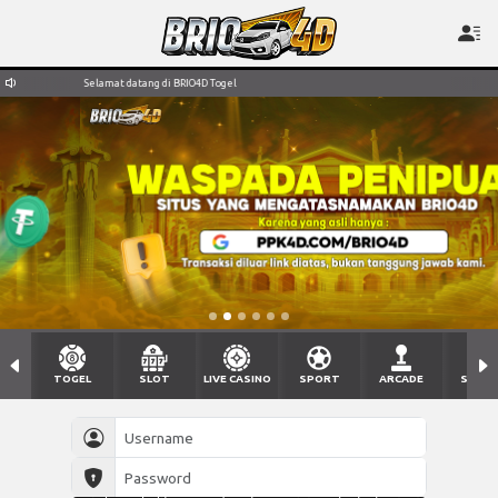
ang di BRIO4D Togel
Selamat datang di BRIO4D Togel
TOGEL
SLOT
LIVE CASINO
SPORT
ARCADE
SABU