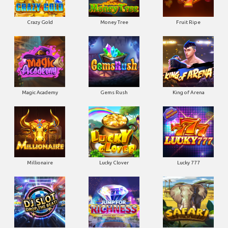
Crazy Gold
Money Tree
Fruit Ripe
Magic Academy
Gems Rush
King of Arena
Millionaire
Lucky Clover
Lucky 777