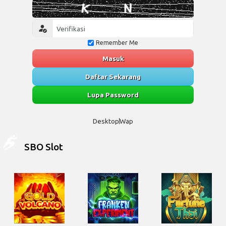
Remember Me
Masuk
Daftar Sekarang
Lupa Password
Desktop
Wap
SBO Slot