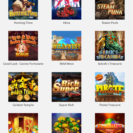
Hunting Time
Akira
Steam Punk
Good Luck - Casino Fortunate
Wild West
Sobek's Treasure
Golden Temple
Super Rich
Pirate Treasure