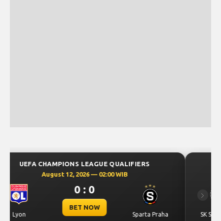
UEFA CHAMPIONS LEAGUE QUALIFIERS
August 12, 2026 — 01:30 WIB
0 : 0
Previous
Next
BET NOW
SK Sturm Graz
Fenerbahce