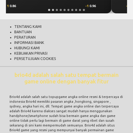
-0.5
0.95
0.5
0.87
TENTANG KAMI
BANTUAN
PERATURAN
INFORMASI BANK
HUBUNGI KAMI
KEBIJAKAN PRIVASI
PERSETUJUAN COOKIES
brio4d adalah salah satu tempat bermain
game online dengan banyak fitur
Brio4d adalah salah satu
topupgame angka
online resmi & terpercaya di
indonesia
Brio4d memiliki pasaran angka ,hongkong, singapore ,
sydney, angka hari ini, dll. Tempat
game angka online
dan terpercaya
adalah
Brio4d
karena diakses sangat mudah hanya menggunakan
handphone/smartphone sudah bisa bermain game angka dan game
online tidak perlu lagi bermain di
game darat
yang ribet dan susah
sekarang di sini kami mempermudah semuanya. Brio4d adalah situs
Brio4d
game yang resmi yang mempunyai banyak permainan game