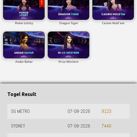
Poker Lobby
Dragon Tiger
Casino Hold'em
Andar Bahar
Hi-Lo Western
Togel Result
SG METRO
07-08-2026
MA
9123
SYDNEY
07-08-2026
TO
7440