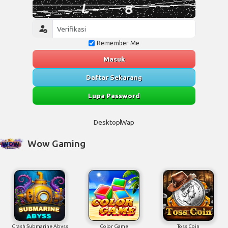
Remember Me
Masuk
Daftar Sekarang
Lupa Password
Desktop
Wap
Wow Gaming
Crash Submarine Abyss
Color Game
Toss Coin