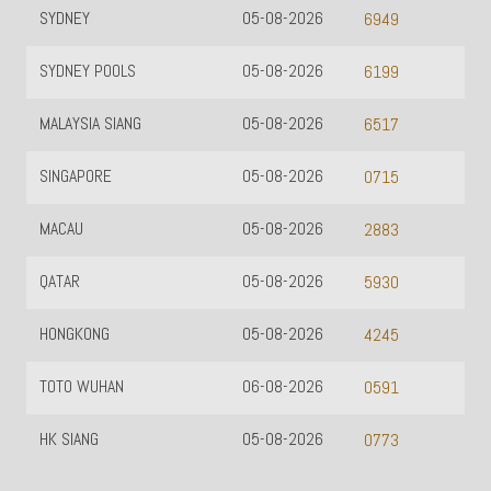
SYDNEY
05-08-2026
TO
6949
SYDNEY POOLS
05-08-2026
TO
6199
MALAYSIA SIANG
05-08-2026
TO
6517
SINGAPORE
05-08-2026
TO
0715
MACAU
05-08-2026
TO
2883
QATAR
05-08-2026
5930
HONGKONG
05-08-2026
4245
TOTO WUHAN
06-08-2026
0591
HK SIANG
05-08-2026
0773