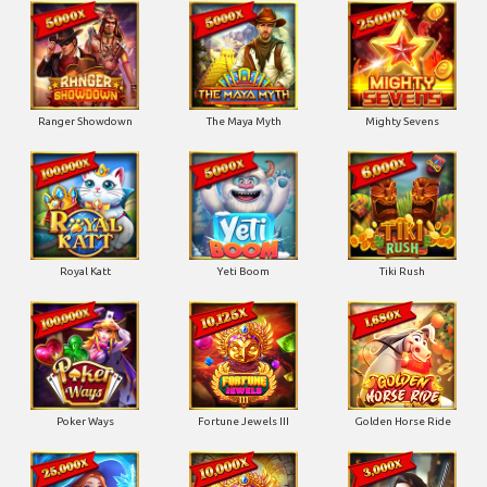
Ranger Showdown
The Maya Myth
Mighty Sevens
Royal Katt
Yeti Boom
Tiki Rush
Poker Ways
Fortune Jewels III
Golden Horse Ride