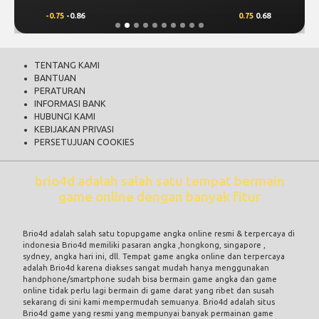
-0.75
-0.86
0.75
0.68
TENTANG KAMI
BANTUAN
PERATURAN
INFORMASI BANK
HUBUNGI KAMI
KEBIJAKAN PRIVASI
PERSETUJUAN COOKIES
brio4d adalah salah satu tempat bermain
game online dengan banyak fitur
Brio4d adalah salah satu
topupgame angka
online resmi & terpercaya di
indonesia
Brio4d memiliki pasaran angka ,hongkong, singapore ,
sydney, angka hari ini, dll. Tempat
game angka online
dan terpercaya
adalah
Brio4d
karena diakses sangat mudah hanya menggunakan
handphone/smartphone sudah bisa bermain game angka dan game
online tidak perlu lagi bermain di
game darat
yang ribet dan susah
sekarang di sini kami mempermudah semuanya. Brio4d adalah situs
Brio4d
game yang resmi yang mempunyai banyak permainan game