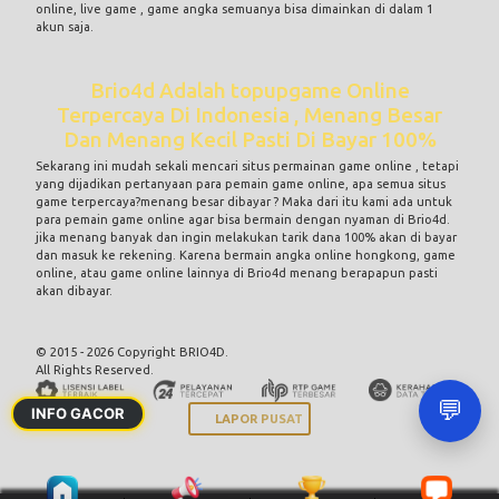
online, live game , game angka semuanya bisa dimainkan di dalam 1
akun saja.
Brio4d Adalah topupgame Online
Terpercaya Di Indonesia , Menang Besar
Dan Menang Kecil Pasti Di Bayar 100%
Sekarang ini mudah sekali mencari situs permainan game online , tetapi
yang dijadikan pertanyaan para pemain game online, apa semua
situs
game terpercaya
?menang besar dibayar ? Maka dari itu kami ada untuk
para pemain game online agar bisa bermain dengan nyaman di Brio4d.
jika
menang banyak
dan ingin melakukan tarik dana 100% akan di bayar
dan masuk ke rekening. Karena bermain angka online hongkong, game
online, atau game online lainnya di
Brio4d
menang berapapun pasti
akan dibayar.
© 2015 - 2026 Copyright BRIO4D.
All Rights Reserved.
💬
INFO GACOR
LAPOR PUSAT