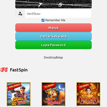
Remember Me
Masuk
Daftar Sekarang
Lupa Password
Desktop
Wap
FastSpin