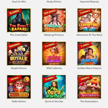
Goal Go Win
Nutty Riches
Imperial Majesty
The Great Safari
Mahjong Princess
Adventure To The West
Royale House
Wild Calavera
Golden Moon Empire
Neko Riches
Spirit of the Sea
The Nutcrackers