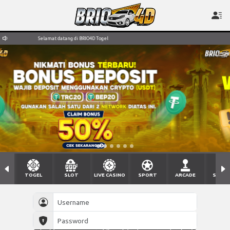
We*****s telah berhasil WD sebesar Rp.6.700.000
lamat datang di BRIO4D Togel
Selamat datang di BRIO4D Togel
TOGEL
SLOT
LIVE CASINO
SPORT
ARCADE
SABU